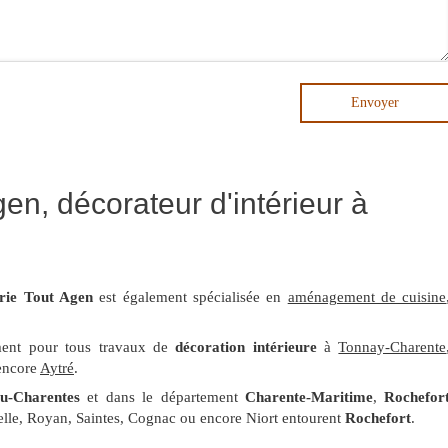
Envoyer
n, décorateur d'intérieur à
ie Tout Agen
est également spécialisée en
aménagement de cuisine
ement pour tous travaux de
décoration intérieure
à
Tonnay-Charente
encore
Aytré
.
ou-Charentes
et dans le département
Charente-Maritime
,
Rochefor
elle, Royan, Saintes, Cognac ou encore Niort entourent
Rochefort
.