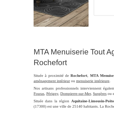
MTA Menuiserie Tout Age
Rochefort
Située à proximité de
Rochefort
,
MTA Menuiser
aménagement intérieur
ou
menuiserie intérieure
.
Nos artisans professionnels interviennent égal
Fouras
,
Périgny
,
Dompierre-sur-Mer
,
Surgères
ou 
Située dans la région
Aquitaine-Limousin-Poit
(17300) est une ville de 25140 habitants. La Roch