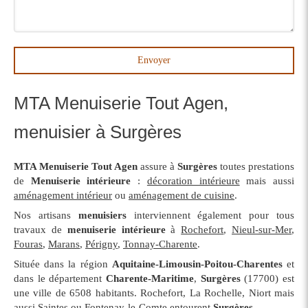
Envoyer
MTA Menuiserie Tout Agen,
menuisier à Surgères
MTA Menuiserie Tout Agen
assure à
Surgères
toutes prestations
de
Menuiserie intérieure
:
décoration intérieure
mais aussi
aménagement intérieur
ou
aménagement de cuisine
.
Nos artisans
menuisiers
interviennent également pour tous
travaux de
menuiserie intérieure
à
Rochefort
,
Nieul-sur-Mer
,
Fouras
,
Marans
,
Périgny
,
Tonnay-Charente
.
Située dans la région
Aquitaine-Limousin-Poitou-Charentes
et
dans le département
Charente-Maritime
,
Surgères
(17700) est
une ville de 6508 habitants. Rochefort, La Rochelle, Niort mais
aussi Saintes ou Fontenay-le-Comte entourent
Surgères
.