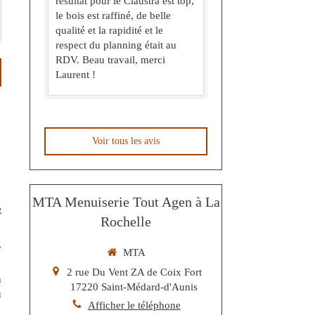
résultat pour le Claustra est top,
le bois est raffiné, de belle
qualité et la rapidité et le
respect du planning était au
RDV. Beau travail, merci
Laurent !
Voir tous les avis
MTA Menuiserie Tout Agen à La
e
Rochelle
,
MTA
2 rue Du Vent ZA de Coix Fort
n
17220
Saint-Médard-d'Aunis
u
Afficher le téléphone