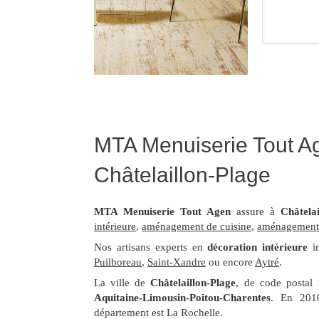
MTA Menuiserie Tout Age
Châtelaillon-Plage
MTA Menuiserie Tout Agen
assure à
Châtelai
intérieure
,
aménagement de cuisine
,
aménagement 
Nos artisans experts en
décoration intérieure
in
Puilboreau
,
Saint-Xandre
ou encore
Aytré
.
La ville de
Châtelaillon-Plage
, de code postal
Aquitaine-Limousin-Poitou-Charentes
. En 2010
département est La Rochelle.